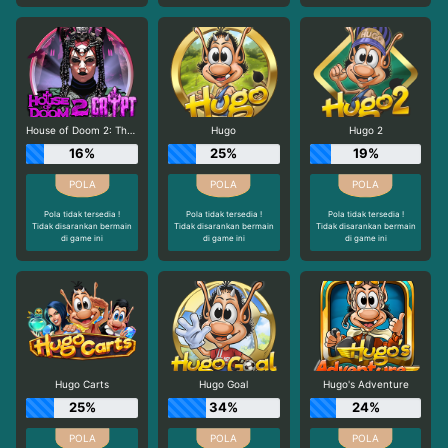
House of Doom 2: The Crypt
Hugo
Hugo 2
16%
25%
19%
Pola tidak tersedia !
Pola tidak tersedia !
Pola tidak tersedia !
Tidak disarankan bermain
Tidak disarankan bermain
Tidak disarankan bermain
di game ini
di game ini
di game ini
Hugo Carts
Hugo Goal
Hugo's Adventure
25%
34%
24%