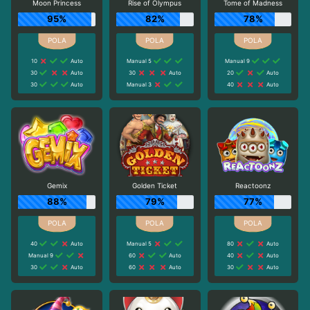
Moon Princess
Rise of Olympus
Tome of Madness
95%
82%
78%
10
Auto
Manual 5
Manual 9
30
Auto
30
Auto
20
Auto
30
Auto
Manual 3
40
Auto
Gemix
Golden Ticket
Reactoonz
88%
79%
77%
40
Auto
Manual 5
80
Auto
Manual 9
60
Auto
40
Auto
30
Auto
60
Auto
30
Auto