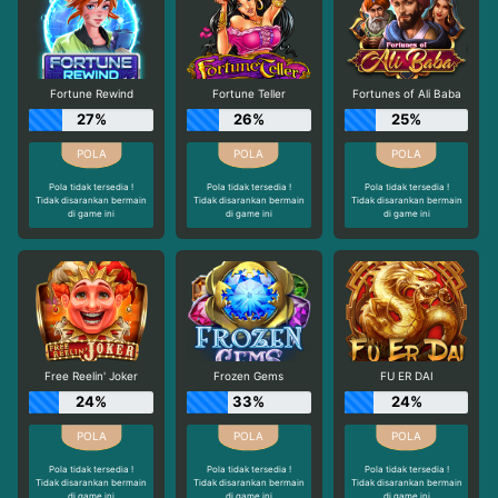
Fortune Rewind
Fortune Teller
Fortunes of Ali Baba
27%
26%
25%
Pola tidak tersedia !
Pola tidak tersedia !
Pola tidak tersedia !
Tidak disarankan bermain
Tidak disarankan bermain
Tidak disarankan bermain
di game ini
di game ini
di game ini
Free Reelin' Joker
Frozen Gems
FU ER DAI
24%
33%
24%
Pola tidak tersedia !
Pola tidak tersedia !
Pola tidak tersedia !
Tidak disarankan bermain
Tidak disarankan bermain
Tidak disarankan bermain
di game ini
di game ini
di game ini