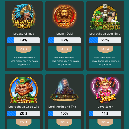
Legacy of Inca
Legion Gold
Leprechaun goes Egypt
19%
16%
27%
Pola tidak tersedia !
Pola tidak tersedia !
Pola tidak tersedia !
Tidak disarankan bermain
Tidak disarankan bermain
Tidak disarankan bermain
di game ini
di game ini
di game ini
Leprechaun Goes Wild
Lord Merlin and The Lady of The Lake
Love Joker
26%
15%
11%