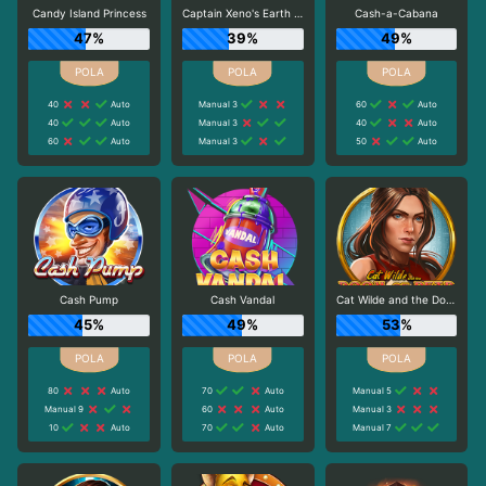
Candy Island Princess
Captain Xeno's Earth Adventure
Cash-a-Cabana
47%
39%
49%
40
Auto
Manual 3
60
Auto
40
Auto
Manual 3
40
Auto
60
Auto
Manual 3
50
Auto
Cash Pump
Cash Vandal
Cat Wilde and the Doom of Dead
45%
49%
53%
80
Auto
70
Auto
Manual 5
Manual 9
60
Auto
Manual 3
10
Auto
70
Auto
Manual 7