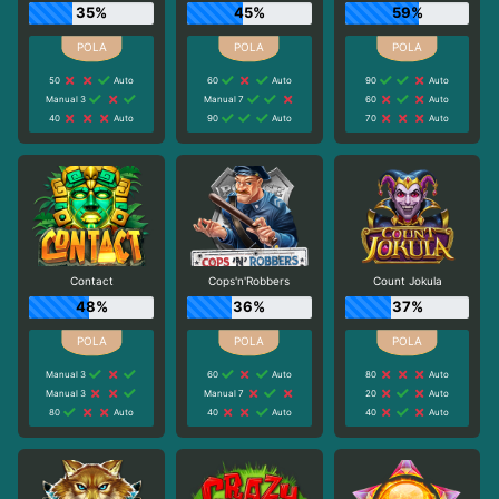
35%
45%
59%
50
Auto
60
Auto
90
Auto
Manual 3
Manual 7
60
Auto
40
Auto
90
Auto
70
Auto
Contact
Cops'n'Robbers
Count Jokula
48%
36%
37%
Manual 3
60
Auto
80
Auto
Manual 3
Manual 7
20
Auto
80
Auto
40
Auto
40
Auto