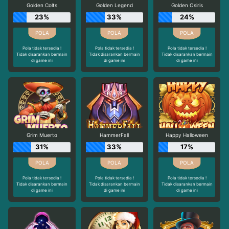
Golden Colts
Golden Legend
Golden Osiris
23%
33%
24%
Pola tidak tersedia !
Pola tidak tersedia !
Pola tidak tersedia !
Tidak disarankan bermain
Tidak disarankan bermain
Tidak disarankan bermain
di game ini
di game ini
di game ini
Grim Muerto
HammerFall
Happy Halloween
31%
33%
17%
Pola tidak tersedia !
Pola tidak tersedia !
Pola tidak tersedia !
Tidak disarankan bermain
Tidak disarankan bermain
Tidak disarankan bermain
di game ini
di game ini
di game ini