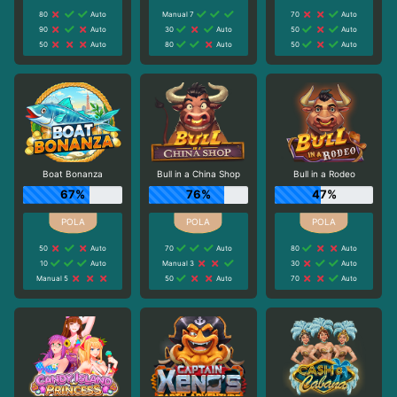
80
Auto
Manual 7
70
Auto
90
Auto
30
Auto
50
Auto
50
Auto
80
Auto
50
Auto
Boat Bonanza
Bull in a China Shop
Bull in a Rodeo
67%
76%
47%
50
Auto
70
Auto
80
Auto
10
Auto
Manual 3
30
Auto
Manual 5
50
Auto
70
Auto