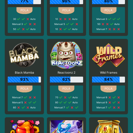
77%
90%
80%
30
Auto
10
Auto
Manual 3
Manual 3
Manual 5
50
Auto
50
Auto
10
Auto
Manual 7
Black Mamba
Reactoonz 2
Wild Frames
93%
62%
84%
Manual 7
70
Auto
Manual 9
Manual 5
80
Auto
Manual 9
60
Auto
Manual 7
Manual 7