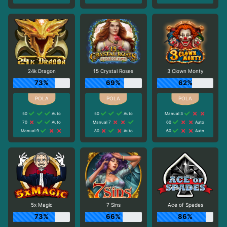
24k Dragon
15 Crystal Roses
3 Clown Monty
73%
69%
62%
50
Auto
50
Auto
Manual 3
70
Auto
Manual 7
60
Auto
Manual 9
80
Auto
60
Auto
5x Magic
7 Sins
Ace of Spades
73%
66%
86%