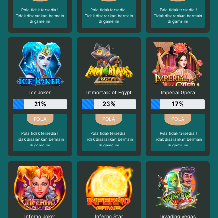
Pola tidak tersedia !
Pola tidak tersedia !
Pola tidak tersedia !
Tidak disarankan bermain
Tidak disarankan bermain
Tidak disarankan bermain
di game ini
di game ini
di game ini
Ice Joker
Immortails of Egypt
Imperial Opera
21%
23%
17%
Pola tidak tersedia !
Pola tidak tersedia !
Pola tidak tersedia !
Tidak disarankan bermain
Tidak disarankan bermain
Tidak disarankan bermain
di game ini
di game ini
di game ini
Inferno Joker
Inferno Star
Invading Vegas