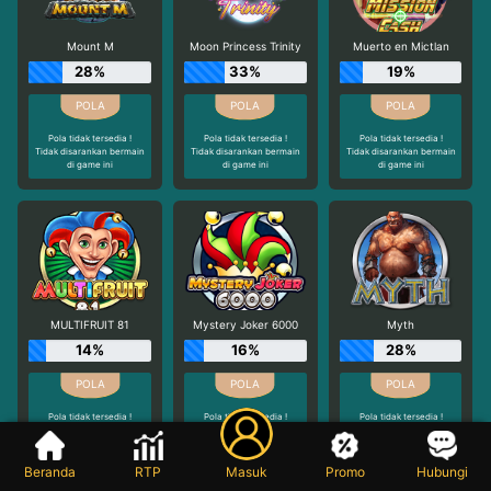
Mount M
Moon Princess Trinity
Muerto en Mictlan
28%
33%
19%
Pola tidak tersedia !
Pola tidak tersedia !
Pola tidak tersedia !
Tidak disarankan bermain
Tidak disarankan bermain
Tidak disarankan bermain
di game ini
di game ini
di game ini
MULTIFRUIT 81
Mystery Joker 6000
Myth
14%
16%
28%
Pola tidak tersedia !
Pola tidak tersedia !
Pola tidak tersedia !
Tidak disarankan bermain
Tidak disarankan bermain
Tidak disarankan bermain
di game ini
di game ini
di game ini
Beranda
RTP
Masuk
Promo
Hubungi