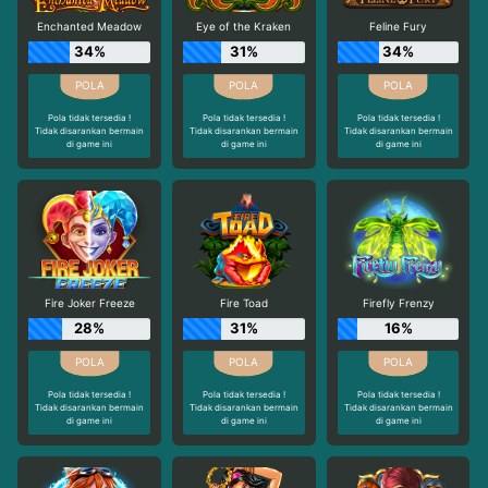
Enchanted Meadow
Eye of the Kraken
Feline Fury
34%
31%
34%
Pola tidak tersedia !
Pola tidak tersedia !
Pola tidak tersedia !
Tidak disarankan bermain
Tidak disarankan bermain
Tidak disarankan bermain
di game ini
di game ini
di game ini
Fire Joker Freeze
Fire Toad
Firefly Frenzy
28%
31%
16%
Pola tidak tersedia !
Pola tidak tersedia !
Pola tidak tersedia !
Tidak disarankan bermain
Tidak disarankan bermain
Tidak disarankan bermain
di game ini
di game ini
di game ini