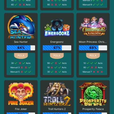
40
Auto
40
Auto
Manual 3
60
Auto
90
Auto
Manual 9
Sea Hunter
Energoonz
Moon Princess: Christmas Kingdom
84%
67%
69%
30
Auto
90
Auto
10
Auto
Manual 3
10
Auto
90
Auto
Manual 5
30
Auto
Manual 7
Fire Joker
Troll Hunters 2
Prosperity Palace