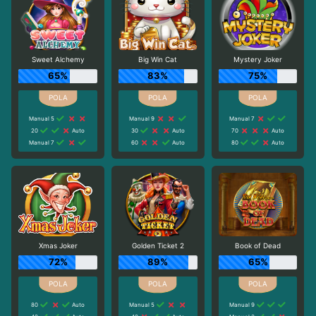
Sweet Alchemy
Big Win Cat
Mystery Joker
65%
83%
75%
Manual 5
Manual 9
Manual 7
20
Auto
30
Auto
70
Auto
Manual 7
60
Auto
80
Auto
Xmas Joker
Golden Ticket 2
Book of Dead
72%
89%
65%
80
Auto
Manual 5
Manual 9