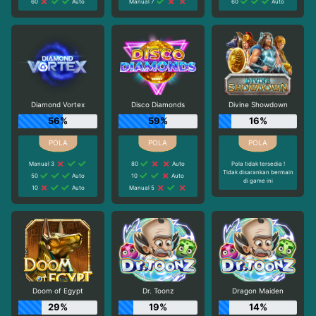
60
Auto
Manual 7
60
Auto
Diamond Vortex
Disco Diamonds
Divine Showdown
56%
59%
16%
Manual 3
80
Auto
Pola tidak tersedia !
Tidak disarankan bermain
50
Auto
10
Auto
di game ini
10
Auto
Manual 5
Doom of Egypt
Dr. Toonz
Dragon Maiden
29%
19%
14%