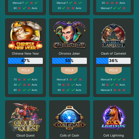
Manual 7
Manual 7
20
Auto
60
Auto
20
Auto
Manual 7
Chinese New Year
Chronos Joker
Clash of Camelot
47%
55%
36%
70
Auto
Manual 3
Manual 9
30
Auto
70
Auto
50
Auto
80
Auto
80
Auto
Manual 3
Cloud Quest
Coils of Cash
Colt Lightning