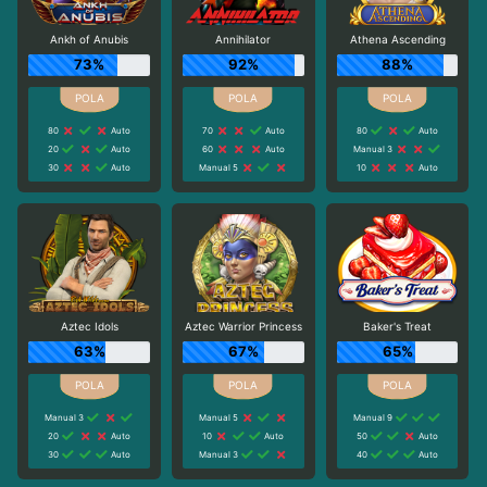
Ankh of Anubis
Annihilator
Athena Ascending
73%
92%
88%
80
Auto
70
Auto
80
Auto
20
Auto
60
Auto
Manual 3
30
Auto
Manual 5
10
Auto
Aztec Idols
Aztec Warrior Princess
Baker's Treat
63%
67%
65%
Manual 3
Manual 5
Manual 9
20
Auto
10
Auto
50
Auto
30
Auto
Manual 3
40
Auto