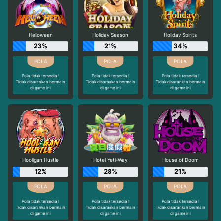
Helloween
Holiday Season
Holiday Spirits
23%
21%
34%
Pola tidak tersedia !
Pola tidak tersedia !
Pola tidak tersedia !
Tidak disarankan bermain
Tidak disarankan bermain
Tidak disarankan bermain
di game ini
di game ini
di game ini
Hooligan Hustle
Hotel Yeti-Way
House of Doom
12%
28%
21%
Pola tidak tersedia !
Pola tidak tersedia !
Pola tidak tersedia !
Tidak disarankan bermain
Tidak disarankan bermain
Tidak disarankan bermain
di game ini
di game ini
di game ini