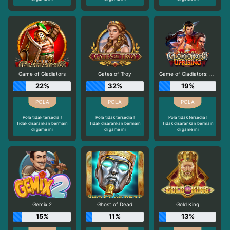
Game of Gladiators
Gates of Troy
Game of Gladiators: Uprising
22%
32%
19%
Pola tidak tersedia !
Pola tidak tersedia !
Pola tidak tersedia !
Tidak disarankan bermain
Tidak disarankan bermain
Tidak disarankan bermain
di game ini
di game ini
di game ini
Gemix 2
Ghost of Dead
Gold King
15%
11%
13%