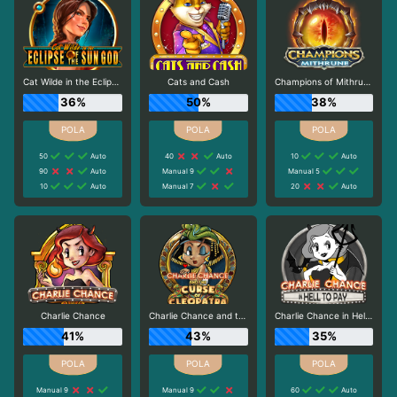
Cat Wilde in the Eclipse of the Sun God
Cats and Cash
Champions of Mithrune
36%
50%
38%
50
Auto
40
Auto
10
Auto
90
Auto
Manual 9
Manual 5
10
Auto
Manual 7
20
Auto
Charlie Chance
Charlie Chance and the Curse of Cleopatra
Charlie Chance in Hell to Pay
41%
43%
35%
Manual 9
Manual 9
60
Auto