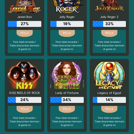
Jewel Box
Jolly Roger
Jolly Roger 2
27%
19%
32%
Pola tidak tersedia !
Pola tidak tersedia !
Pola tidak tersedia !
Tidak disarankan bermain
Tidak disarankan bermain
Tidak disarankan bermain
di game ini
di game ini
di game ini
KISS REELS OF ROCK
Lady of Fortune
Legacy of Egypt
24%
34%
14%
Pola tidak tersedia !
Pola tidak tersedia !
Pola tidak tersedia !
Tidak disarankan bermain
Tidak disarankan bermain
Tidak disarankan bermain
di game ini
di game ini
di game ini