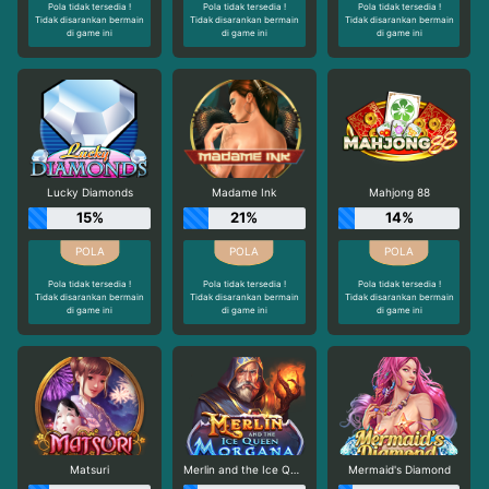
Pola tidak tersedia !
Pola tidak tersedia !
Pola tidak tersedia !
Tidak disarankan bermain
Tidak disarankan bermain
Tidak disarankan bermain
di game ini
di game ini
di game ini
Lucky Diamonds
Madame Ink
Mahjong 88
15%
21%
14%
Pola tidak tersedia !
Pola tidak tersedia !
Pola tidak tersedia !
Tidak disarankan bermain
Tidak disarankan bermain
Tidak disarankan bermain
di game ini
di game ini
di game ini
Matsuri
Merlin and the Ice Queen Morgana
Mermaid's Diamond