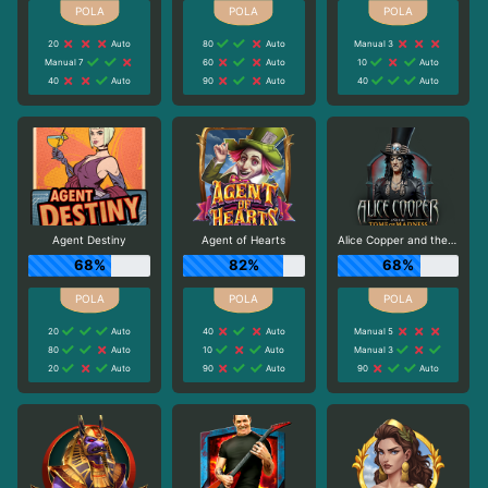
20
Auto
80
Auto
Manual 3
Manual 7
60
Auto
10
Auto
40
Auto
90
Auto
40
Auto
Agent Destiny
Agent of Hearts
Alice Copper and the Tome of Madness
68%
82%
68%
20
Auto
40
Auto
Manual 5
80
Auto
10
Auto
Manual 3
20
Auto
90
Auto
90
Auto