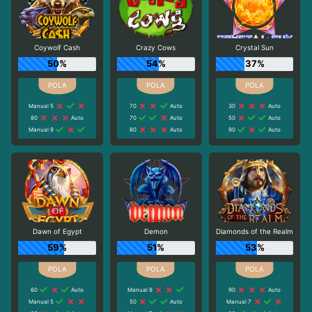
Coywolf Cash
Crazy Cows
Crystal Sun
50%
54%
37%
Manual 5
70
Auto
30
Auto
80
Auto
70
Auto
50
Auto
Manual 9
80
Auto
90
Auto
Dawn of Egypt
Demon
Diamonds of the Realm
59%
51%
53%
60
Auto
Manual 9
90
Auto
Manual 5
50
Auto
Manual 7