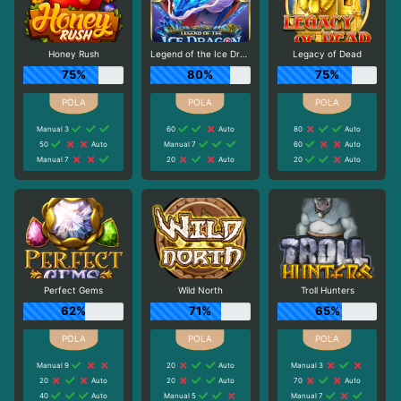
Honey Rush
Legend of the Ice Dragon
Legacy of Dead
75%
80%
75%
Manual 3
60
Auto
80
Auto
50
Auto
Manual 7
60
Auto
Manual 7
20
Auto
20
Auto
Perfect Gems
Wild North
Troll Hunters
62%
71%
65%
Manual 9
20
Auto
Manual 3
20
Auto
20
Auto
70
Auto
40
Auto
Manual 5
Manual 7