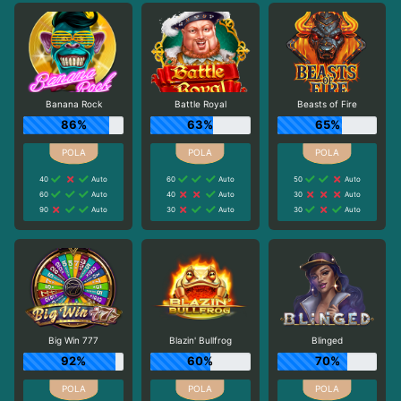
Banana Rock
Battle Royal
Beasts of Fire
86%
63%
65%
40
Auto
60
Auto
50
Auto
60
Auto
40
Auto
30
Auto
90
Auto
30
Auto
30
Auto
Big Win 777
Blazin' Bullfrog
Blinged
92%
60%
70%