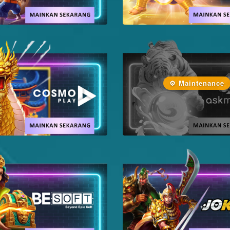
⚙ Maintenance