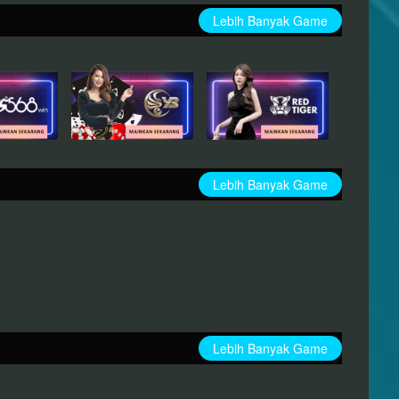
Lebih Banyak Game
Lebih Banyak Game
Lebih Banyak Game