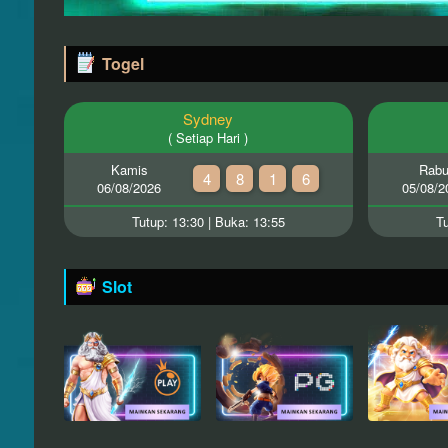
Togel
Sydney
( Setiap Hari )
Kamis
Rab
4
8
1
6
06/08/2026
05/08/2
Tutup: 13:30 | Buka: 13:55
Tu
Slot