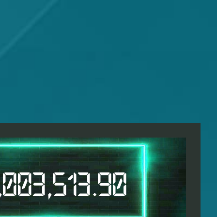
,003,532.50