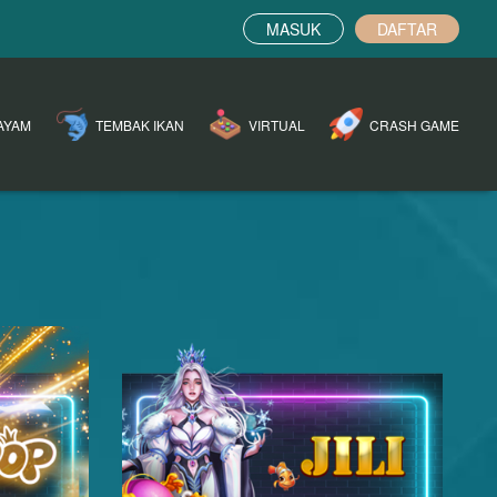
MASUK
DAFTAR
AYAM
TEMBAK IKAN
VIRTUAL
CRASH GAME