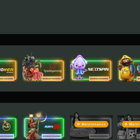
⚙ Maintenance
⚙ Main