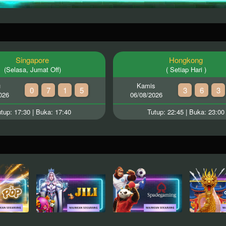
Singapore
Hongkong
(Selasa, Jumat Off)
( Setiap Hari )
u
Kamis
0
7
1
5
3
6
3
026
06/08/2026
tup: 17:30 | Buka: 17:40
Tutup: 22:45 | Buka: 23:00