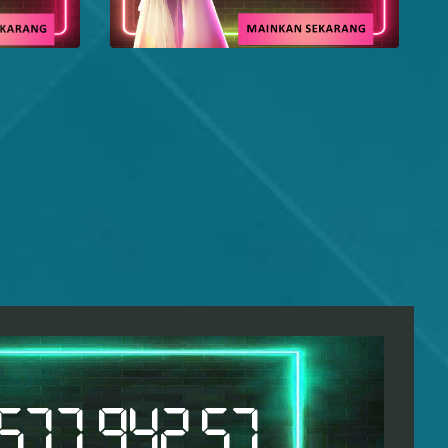
,577,953.89