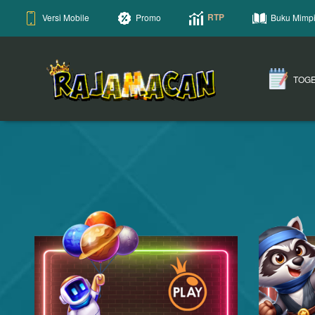
RTP
Versi Mobile
Promo
Buku Mimp
TOG