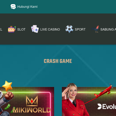
i
Hubungi Kami
EL
SLOT
LIVE CASINO
SPORT
SABUNG 
CRASH GAME