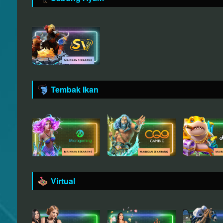
Tembak Ikan
Virtual