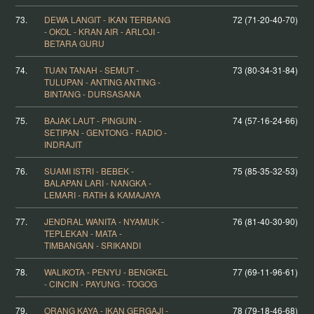
73.
DEWA LANGIT - IKAN TERBANG
72 (71-20-40-70)
- OKOL - KRAN AIR - ARLOJI -
BETARA GURU
74.
TUAN TANAH - SEMUT -
73 (80-34-31-84)
TULUPAN - ANTING ANTING -
BINTANG - DURSASANA
75.
BAJAK LAUT - PINGUIN -
74 (57-16-24-66)
SETIPAN - GENTONG - RADIO -
INDRAJIT
76.
SUAMI ISTRI - BEBEK -
75 (85-35-32-53)
BALAPAN LARI - NANGKA -
LEMARI - RATIH & KAMAJAYA
77.
JENDRAL WANITA - NYAMUK -
76 (81-40-30-90)
TEPLEKAN - MATA -
TIMBANGAN - SRIKANDI
78.
WALIKOTA - PENYU - BENGKEL
77 (69-11-96-61)
- CINCIN - PAYUNG - TOGOG
79.
ORANG KAYA - IKAN GERGAJI -
78 (79-18-46-68)