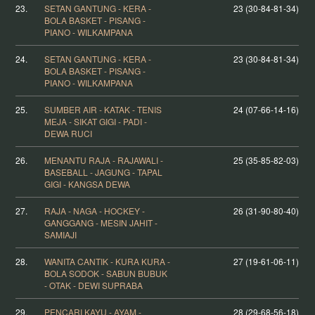
23.
SETAN GANTUNG - KERA -
23 (30-84-81-34)
BOLA BASKET - PISANG -
PIANO - WILKAMPANA
24.
SETAN GANTUNG - KERA -
23 (30-84-81-34)
BOLA BASKET - PISANG -
PIANO - WILKAMPANA
25.
SUMBER AIR - KATAK - TENIS
24 (07-66-14-16)
MEJA - SIKAT GIGI - PADI -
DEWA RUCI
26.
MENANTU RAJA - RAJAWALI -
25 (35-85-82-03)
BASEBALL - JAGUNG - TAPAL
GIGI - KANGSA DEWA
27.
RAJA - NAGA - HOCKEY -
26 (31-90-80-40)
GANGGANG - MESIN JAHIT -
SAMIAJI
28.
WANITA CANTIK - KURA KURA -
27 (19-61-06-11)
BOLA SODOK - SABUN BUBUK
- OTAK - DEWI SUPRABA
29.
PENCARI KAYU - AYAM -
28 (29-68-56-18)