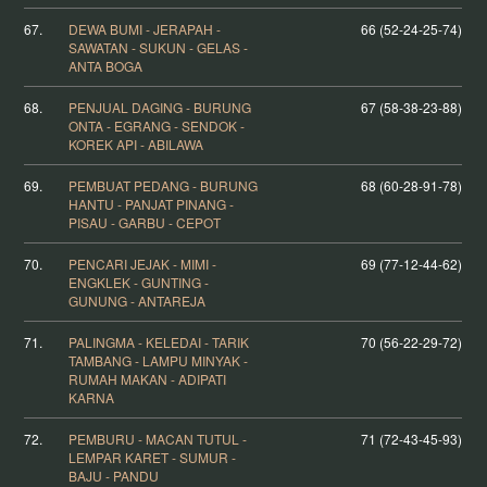
67.
DEWA BUMI - JERAPAH -
66 (52-24-25-74)
SAWATAN - SUKUN - GELAS -
ANTA BOGA
68.
PENJUAL DAGING - BURUNG
67 (58-38-23-88)
ONTA - EGRANG - SENDOK -
KOREK API - ABILAWA
69.
PEMBUAT PEDANG - BURUNG
68 (60-28-91-78)
HANTU - PANJAT PINANG -
PISAU - GARBU - CEPOT
70.
PENCARI JEJAK - MIMI -
69 (77-12-44-62)
ENGKLEK - GUNTING -
GUNUNG - ANTAREJA
71.
PALINGMA - KELEDAI - TARIK
70 (56-22-29-72)
TAMBANG - LAMPU MINYAK -
RUMAH MAKAN - ADIPATI
KARNA
72.
PEMBURU - MACAN TUTUL -
71 (72-43-45-93)
LEMPAR KARET - SUMUR -
BAJU - PANDU