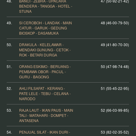
48.
BANCI - ZEBRA - UPACARA
47 (50-92-21-42)
BENDERA - TANGGA - HOTEL -
STUNA
49.
SI CEROBOH - LANDAK - MAIN
48 (46-00-79-50)
CATUR - GARUK - GEDUNG
BIOSKOP - DASAMUKA
50.
DRAKULA - KELELAWAR -
49 (41-80-70-30)
MENDAKI GUNUNG - CETOK -
ROK - BETARI DURGA
51.
ORANG ESKIMO - BERUANG -
50 (47-98-74-48)
PEMBAWA OBOR - PACUL -
GURU - BAGONG
52.
AHLI FILSAFAT - KERANG -
51 (55-45-22-95)
PATE LELE - TEBU - CELANA -
NARODO
53.
RAJA LAUT - IKAN PAUS - MAIN
52 (66-03-99-85)
TALI - MATAHARI - DOMPET -
ANTASENA
54.
PENJUAL SILAT - IKAN DURI -
53 (82-02-35-52)