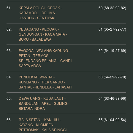
61.
KEPALA POLISI - CECAK -
60 (68-32-93-82)
KARAMBOL - DELIMA -
HANDUK - SENTIYAKI
62.
PEDAGANG - KECOAK -
61 (65-27-92-77)
GENDONGAN - KACA MATA -
BUKU - BALADEWA
63.
PAGODA - WALANG KADUNG -
62 (54-19-27-69)
PETAN - TERMOS -
SELENDANG PELANGI - CANDI
SAPTA ARGA
64.
PENDEKAR WANITA -
63 (64-29-97-79)
KUMBANG - TREK SANDO -
BANTAL - JENDELA - LARASATI
65.
DEWA UANG - KUDA LAUT -
64 (63-46-98-96)
BANDULAN - APEL - GULING -
BETARA INDRA
66.
RAJA SETAN - IKAN HIU -
65 (61-04-90-54)
KAYANG - KLOMPEN -
PETROMAK - KALA SRINGGI