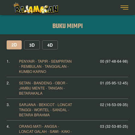
BUKU MIMPI
2D
3D
4D
1.
PENYAIR - TAPIR - SEMPRITAN
00 (97-48-64-98)
- REMBULAN - TANGGALAN -
KUMBO KARNO
2.
SETAN - BANDENG - OBOR -
01 (05-95-12-45)
JAMBU MENTE - TANGAN -
BETARAKALA
3.
SARJANA - BEKICOT - LONCAT
02 (16-53-09-35)
TINGGI - WORTEL - SANDAL -
BETARA BRAHMA
4.
ORANG MATI - ANGSA -
03 (32-53-85-25)
LONCAT GALAH - SAWI - KAKI -