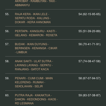
AKROBAT - RAMBUTAN - TAXI -
ABIMANYU
55.
RAJA KERA - IKAN LELE -
54 (62-15-95-65)
SEPATU RODA - KALUNG -
DOKAR - KERA HANOMAN
56.
PERTAPA - KANGURU - KASTI -
55 (51-39-20-89)
GELANG - KEMARON - RDSETA
57.
BUDAK - IKAN DUYUNG -
56 (70-41-71-91)
BERINGEN - KENANGA - CIKAR
- LIMBUK
58.
ANAK SAKTI - ULAT SUTRA -
57 (74-08-47-58)
LAYANG LAYANG - SEPATU -
RANJANG - GATOT KACA
59.
PENARI - CUMI CUMI - MAIN
58 (67-07-94-57)
KELERENG - RUMAH -
SEKOLAHAN - SELIR
60.
PUTRA RAJA - KAKAKTUA -
59 (83-37-38-87)
DAKON - KEDONDONG - KAOS -
RD LESMANA