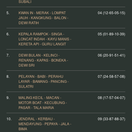
SUBALI
5.
KWAN IN - MERAK - LOMPAT
04 (12-65-05-15)
JAUH - KANGKUNG - BALON -
DEWI RATIH
6.
KEPALA RAMPOK - SINGA -
05 (01-89-10-39)
LONCAT INDAH - KAYU MANIS -
KERETA API - GURU LANGIT
7.
DEWI BULAN - KELINCI -
06 (20-91-51-41)
RENANG - KAPAS - BONEKA -
DEWI SRI
8.
PELAYAN - BABI - PERAHU
07 (24-58-57-08)
LAYAR - BAWANG - PANCING -
SULATRI
9.
MALING KECIL - MACAN -
08 (17-57-04-07)
MOTOR BOAT - KECUBUNG -
PASAR - TALA MARIA
10.
JENDRAL - KERBAU -
09 (33-87-88-37)
MENDAYUNG - PEPAYA - JALA -
BIMA