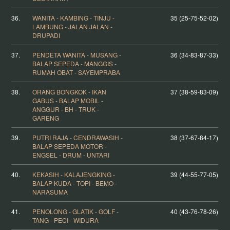
36.
WANITA - KAMBING - TINJU -
35 (25-75-52-02)
LAMBUNG - JALAN JALAN -
DRUPADI
37.
PENDETA WANITA - MUSANG -
36 (34-83-87-33)
BALAP SEPEDA - MANGGIS -
RUMAH OBAT - SAYEMPRABA
38.
ORANG BONGKOK - IKAN
37 (38-59-83-09)
GABUS - BALAP MOBIL -
ANGGUR - BH - TRUK -
GARENG
39.
PUTRI RAJA - CENDRAWASIH -
38 (37-67-84-17)
BALAP SEPEDA MOTOR -
ENGSEL - DRUM - UNTARI
40.
KEKASIH - KALAJENGKING -
39 (44-55-77-05)
BALAP KUDA - TOPI - BEMO -
NARASUMA
41.
PENOLONG - GLATIK - GOLF -
40 (43-76-78-26)
TANG - PECI - WIDURA