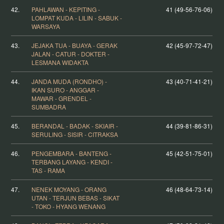
42.
PAHLAWAN - KEPITING -
41 (49-56-76-06)
LOMPAT KUDA - LILIN - SABUK -
WARSAYA
43.
JEJAKA TUA - BUAYA - GERAK
42 (45-97-72-47)
JALAN - CATUR - DOKTER -
LESMANA WIDAKTA
44.
JANDA MUDA (RONDHO) -
43 (40-71-41-21)
IKAN SURO - ANGGAR -
MAWAR - GRENDEL -
SUMBADRA
45.
BERANDAL - BADAK - SKIAIR -
44 (39-81-86-31)
SERULING - SISIR - CITRAKSA
46.
PENGEMBARA - BANTENG -
45 (42-51-75-01)
TERBANG LAYANG - KENDI -
TAS - RAMA
47.
NENEK MOYANG - ORANG
46 (48-64-73-14)
UTAN - TERJUN BEBAS - SIKAT
- TOKO - HYANG WENANG