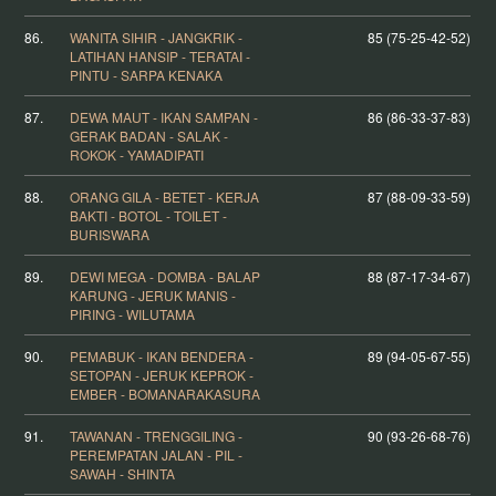
86.
WANITA SIHIR - JANGKRIK -
85 (75-25-42-52)
LATIHAN HANSIP - TERATAI -
PINTU - SARPA KENAKA
87.
DEWA MAUT - IKAN SAMPAN -
86 (86-33-37-83)
GERAK BADAN - SALAK -
ROKOK - YAMADIPATI
88.
ORANG GILA - BETET - KERJA
87 (88-09-33-59)
BAKTI - BOTOL - TOILET -
BURISWARA
89.
DEWI MEGA - DOMBA - BALAP
88 (87-17-34-67)
KARUNG - JERUK MANIS -
PIRING - WILUTAMA
90.
PEMABUK - IKAN BENDERA -
89 (94-05-67-55)
SETOPAN - JERUK KEPROK -
EMBER - BOMANARAKASURA
91.
TAWANAN - TRENGGILING -
90 (93-26-68-76)
PEREMPATAN JALAN - PIL -
SAWAH - SHINTA