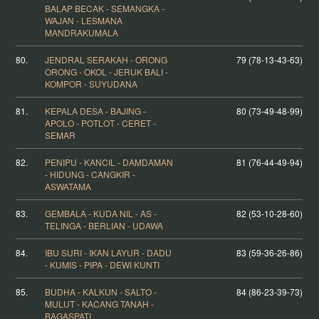
BALAP BECAK - SEMANGKA -
WAJAN - LESMANA
MANDRAKUMALA
80.
JENDRAL SERAKAH - ORONG
79 (78-13-43-63)
ORONG - OKOL - JERUK BALI -
KOMPOR - SUYUDANA
81.
KEPALA DESA - BAJING -
80 (73-49-48-99)
APOLO - POTLOT - CERET -
SEMAR
82.
PENIPU - KANCIL - DAMDAMAN
81 (76-44-49-94)
- HIDUNG - CANGKIR -
ASWATAMA
83.
GEMBALA - KUDA NIL - AS -
82 (53-10-28-60)
TELINGA - BERLIAN - UDAWA
84.
IBU SURI - IKAN LAYUR - DADU
83 (59-36-26-86)
- KUMIS - PIPA - DEWI KUNTI
85.
BUDHA - KALKUN - SALTO -
84 (86-23-39-73)
MULUT - KACANG TANAH -
BAGASPATI