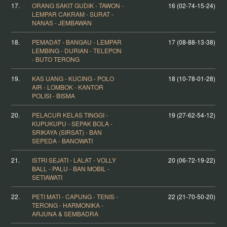
17.
ORANG SAKIT GUDIK - TAWON -
16 (02-74-15-24)
LEMPAR CAKRAM - SURAT -
NANAS - JEMBAWAN
18.
PEMADAT - BANGAU - LEMPAR
17 (08-88-13-38)
LEMBING - DURIAN - TELEPON
- BUTO TERONG
19.
KAS UANG - KUCING - POLO
18 (10-78-01-28)
AIR - LOMBOK - KANTOR
POLISI - BISMA
20.
PELACUR KELAS TINGGI -
19 (27-62-54-12)
KUPUKUPU - SEPAK BOLA -
SRIKAYA (SIRSAT) - BAN
SEPEDA - BANOWATI
21.
ISTRI SEJATI - LALAT - VOLLY
20 (06-72-19-22)
BALL - PALU - BAN MOBIL -
SETIAWATI
22.
PETI MATI - CAPUNG - TENIS -
22 (21-70-50-20)
TERONG - HARMONIKA -
ARJUNA & SEMBADRA