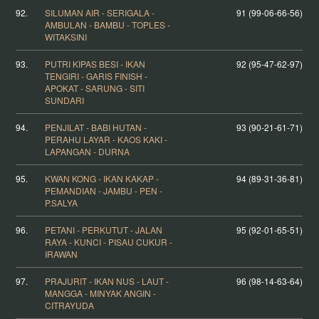
92.
SILUMAN AIR - SERIGALA -
91 (99-06-66-56)
AMBULAN - BAMBU - TOPLES -
WITAKSINI
93.
PUTRI KIPAS BESI - IKAN
92 (95-47-62-97)
TENGIRI - GARIS FINISH -
APOKAT - SARUNG - SITI
SUNDARI
94.
PENJILAT - BABI HUTAN -
93 (90-21-61-71)
PERAHU LAYAR - KAOS KAKI -
LAPANGAN - DURNA
95.
KWAN KONG - IKAN KAKAP -
94 (89-31-36-81)
PEMANDIAN - JAMBU - PEN -
P.SALYA
96.
PETANI - PERKUTUT - JALAN
95 (92-01-65-51)
RAYA - KUNCI - PISAU CUKUR -
IRAWAN
97.
PRAJURIT - IKAN NUS - LAUT -
96 (98-14-63-64)
MANGGA - MINYAK ANGIN -
CITRAYUDA