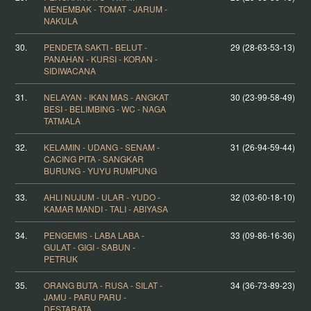
MENEMBAK - TOMAT - JARUM -
NAKULA
30.
PENDETA SAKTI - BELUT -
29 (28-63-53-13)
PANAHAN - KURSI - KORAN -
SIDIWACANA
31.
NELAYAN - IKAN MAS - ANGKAT
30 (23-99-58-49)
BESI - BELIMBING - WC - NAGA
TATMALA
32.
KELAMIN - UDANG - SENAM -
31 (26-94-59-44)
CACING PITA - SANGKAR
BURUNG - YUYU RUMPUNG
33.
AHLI NUJUM - ULAR - YUDO -
32 (03-60-18-10)
KAMAR MANDI - TALI - ABIYASA
34.
PENGEMIS - LABA LABA -
33 (09-86-16-36)
GULAT - GIGI - SABUN -
PETRUK
35.
ORANG BUTA - RUSA - SILAT -
34 (36-73-89-23)
JAMU - PARU PARU -
DESTARATA